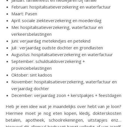
Januari: familiefeest en nieuwjaren bij familie
Februari: hospitalisatieverzekering en waterfactuur
Maart: Pasen
April: sociale ziekteverzekering en moederdag
Mei: hospitalisatieverzekering, waterfactuur en
verkeersbelastingen
Juni: verjaardag metekindjes en petekind
Juli : verjaardag oudste dochter en grondlasten
Augustus: hospitalisatieverzekering en waterfactuur
September: schuldsaldoverzekering +
provinciebelastingen
Oktober: sint kadoos
November: hospitalisatieverzekering, waterfactuur en
verjaardag dochter
December: verjaardag zoon + kerstpakjes + feestdagen
Heb je een idee wat je maandelijks over hebt van je loon?
Hiermee moet je nog eten kopen, kledij, dokterskosten
betalen, apotheek, schoolrekeningen, uitstapjes enz…
Hoeveel dit allemaal bedraagt hangt volledig af van jezelf.