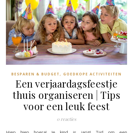
,
BESPAREN & BUDGET
GOEDKOPE ACTIVITEITEN
Een verjaardagsfeestje
thuis organiseren | Tips
voor een leuk feest
0 reacties
Hiep hiep hoera! Je kind is jarig! Tijd om een