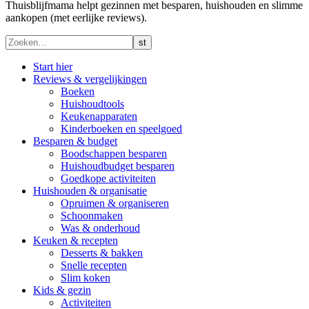
Thuisblijfmama helpt gezinnen met besparen, huishouden en slimme
aankopen (met eerlijke reviews).
Start hier
Reviews & vergelijkingen
Boeken
Huishoudtools
Keukenapparaten
Kinderboeken en speelgoed
Besparen & budget
Boodschappen besparen
Huishoudbudget besparen
Goedkope activiteiten
Huishouden & organisatie
Opruimen & organiseren
Schoonmaken
Was & onderhoud
Keuken & recepten
Desserts & bakken
Snelle recepten
Slim koken
Kids & gezin
Activiteiten