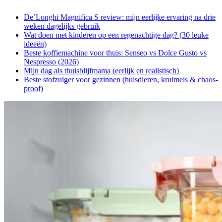
De’Longhi Magnifica S review: mijn eerlijke ervaring na drie
weken dagelijks gebruik
Wat doen met kinderen op een regenachtige dag? (30 leuke
ideeën)
Beste koffiemachine voor thuis: Senseo vs Dolce Gusto vs
Nespresso (2026)
Mijn dag als thuisblijfmama (eerlijk en realistisch)
Beste stofzuiger voor gezinnen (huisdieren, kruimels & chaos-
proof)