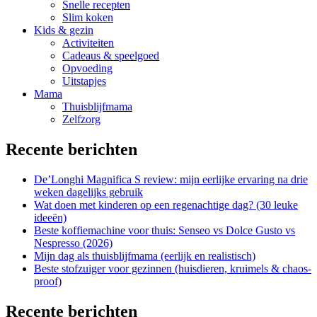
Snelle recepten
Slim koken
Kids & gezin
Activiteiten
Cadeaus & speelgoed
Opvoeding
Uitstapjes
Mama
Thuisblijfmama
Zelfzorg
Recente berichten
De’Longhi Magnifica S review: mijn eerlijke ervaring na drie
weken dagelijks gebruik
Wat doen met kinderen op een regenachtige dag? (30 leuke
ideeën)
Beste koffiemachine voor thuis: Senseo vs Dolce Gusto vs
Nespresso (2026)
Mijn dag als thuisblijfmama (eerlijk en realistisch)
Beste stofzuiger voor gezinnen (huisdieren, kruimels & chaos-
proof)
Recente berichten