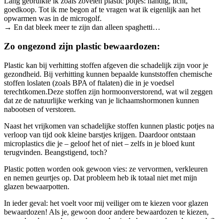
Lang gebruikte ik zoals zovelen plastic potjes: handig, licht,
goedkoop. Tot ik me begon af te vragen wat ik eigenlijk aan het
opwarmen was in de microgolf.
→ En dat bleek meer te zijn dan alleen spaghetti…
Zo ongezond zijn plastic bewaardozen:
Plastic kan bij verhitting stoffen afgeven die schadelijk zijn voor je
gezondheid. Bij verhitting kunnen bepaalde kunststoffen chemische
stoffen loslaten (zoals BPA of ftalaten) die in je voedsel
terechtkomen.Deze stoffen zijn hormoonverstorend, wat wil zeggen
dat ze de natuurlijke werking van je lichaamshormonen kunnen
nabootsen of verstoren.
Naast het vrijkomen van schadelijke stoffen kunnen plastic potjes na
verloop van tijd ook kleine barstjes krijgen. Daardoor ontstaan
microplastics die je – geloof het of niet – zelfs in je bloed kunt
terugvinden. Beangstigend, toch?
Plastic potten worden ook gewoon vies: ze vervormen, verkleuren
en nemen geurtjes op. Dat probleem heb ik totaal niet met mijn
glazen bewaarpotten.
In ieder geval: het voelt voor mij veiliger om te kiezen voor glazen
bewaardozen! Als je, gewoon door andere bewaardozen te kiezen,