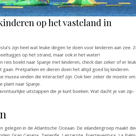
kinderen op het vasteland in
sta’s zijn heel wat leuke dingen te doen voor kinderen aan zee. 
peeltuigjes op het strand, maar ook in het water!
 reis boekt naar Spanje met kinderen, check dan zeker of er leu
nt gaan. Pretparken en dieren doen het altijd goed bij kinderen.
ke musea vinden die interactief zijn. Ook hier zeker de moeite om
e plant naar Spanje.
vontuurlijke uitstappen die je kunt boeken. Wat dacht je van zip-
en
en gelegen in de Atlantische Oceaan. De eilandengroep maakt de
anden: Gran Canaria, Tenerife, Lanzarote, Fuerteventura, La Palm