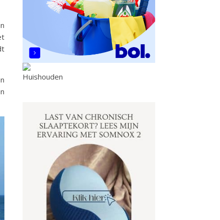
en
et
dt
en
en