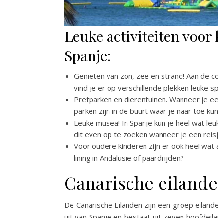
Leuke activiteiten voor 
Spanje:
Genieten van zon, zee en strand! Aan de co
vind je er op verschillende plekken leuke s
Pretparken en dierentuinen. Wanneer je een
parken zijn in de buurt waar je naar toe ku
Leuke musea! In Spanje kun je heel wat leu
dit even op te zoeken wanneer je een reisj
Voor oudere kinderen zijn er ook heel wat a
lining in Andalusië of paardrijden?
Canarische eiland
De Canarische Eilanden zijn een groep eiland
uit van Spanje en bestaat uit zeven hoofdeil