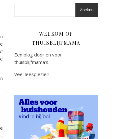
Zoeken
WELKOM OP
en
THUISBLIJFMAMA
ke
of
Een blog door en voor
ke
thuisblijfmama’s.
Veel leesplezier!
en
ge
n,