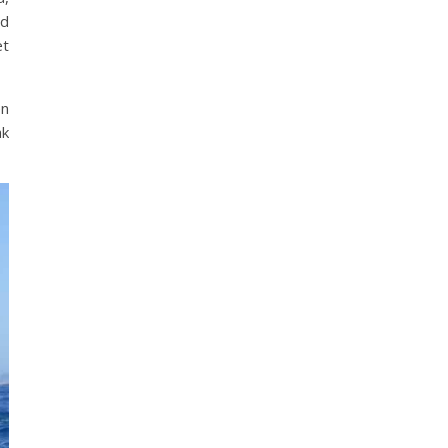
nd
et
en
ak