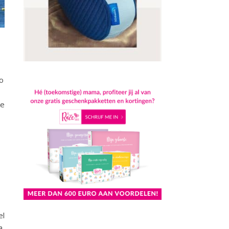
Zo
ke
el
a,